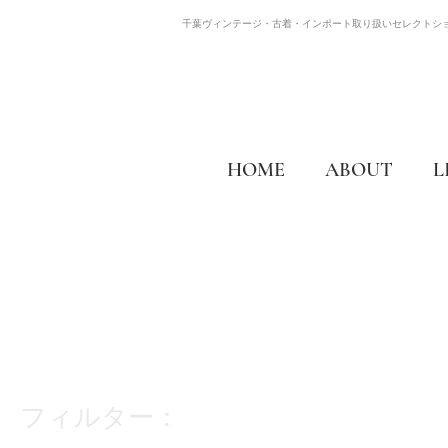
千葉ヴィンテージ・古着・インポート取り扱いセレクトシ
HOME
ABOUT
L
フィルター：