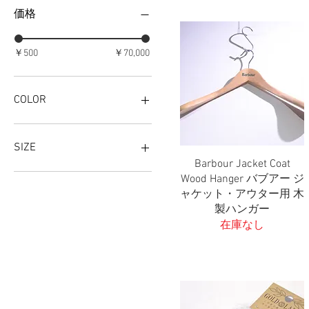
価格
￥500
￥70,000
COLOR
SIZE
Barbour Jacket Coat
クイックビュー
FREE
Wood Hanger バブアー ジ
OneSize
ャケット・アウター用 木
製ハンガー
在庫なし