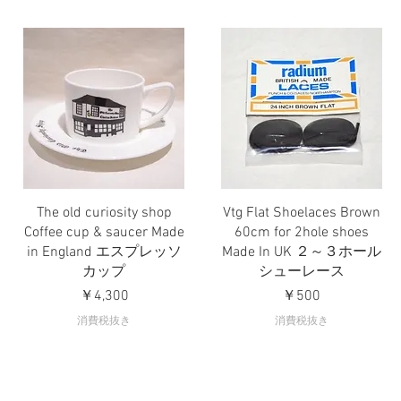
The old curiosity shop
Vtg Flat Shoelaces Brown
クイックビュー
クイックビュー
Coffee cup & saucer Made
60cm for 2hole shoes
in England エスプレッソ
Made In UK ２～３ホール
カップ
シューレース
価格
価格
￥4,300
￥500
消費税抜き
消費税抜き