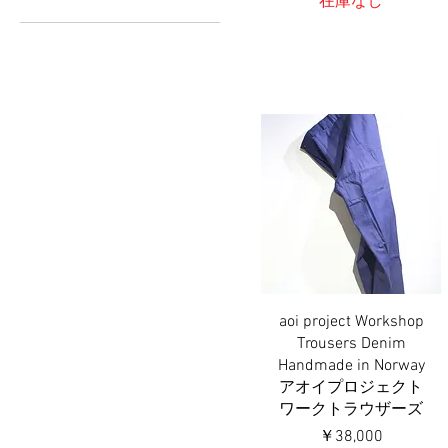
在庫なし
L
L-XL
M
M-L
OneSize
S
XL
aoi project Workshop
クイックビュー
Trousers Denim
Handmade in Norway
アオイプロジェクト
ワークトラウザーズ
価格
￥38,000