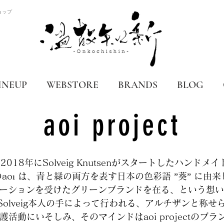
ョップ
INEUP
WEBSTORE
BRANDS
BLOG
aoi project
2018年にSolveig Knutsenがスタートしたハンド
aoı は、青と緑の両方を表す日本の色彩語 ”葵” に由
ーションを受けたグリーンブランドを在る、という想い
olveig本人の手によって行われる、アルチザンと称
護活動にいそしみ、そのマインドはaoi projectのブ