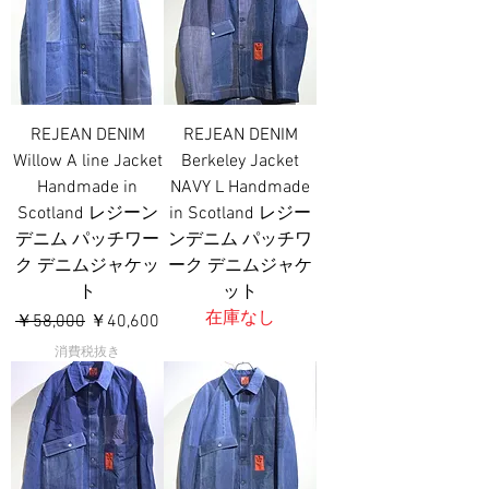
REJEAN DENIM
REJEAN DENIM
Willow A line Jacket
Berkeley Jacket
Handmade in
NAVY L Handmade
Scotland レジーン
in Scotland レジー
デニム パッチワー
ンデニム パッチワ
ク デニムジャケッ
ーク デニムジャケ
ト
ット
在庫なし
通常価格
セール価格
￥58,000
￥40,600
消費税抜き