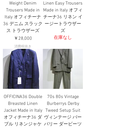
Weight Denim
Linen Easy Trousers
Trousers Made in
Made in Italy オフィ
Italy オフィチーナ
チーナ36 リネン イ
36 デニム スラック
ージートラウザー
ス トラウザーズ
ズ
在庫なし
価格
￥28,000
消費税抜き
OFFICINA36 Double
70s 80s Vintage
Breasted Linen
Burberrys Derby
Jacket Made in Italy
Tweed Setup Suit
オフィチーナ36 ダ
ヴィンテージ バー
ブル リネンジャケ
バリー ダービーツ