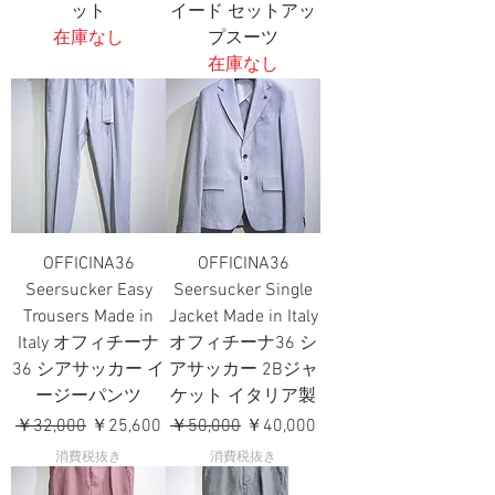
ット
イード セットアッ
在庫なし
プスーツ
在庫なし
OFFICINA36
OFFICINA36
Seersucker Easy
Seersucker Single
Trousers Made in
Jacket Made in Italy
Italy オフィチーナ
オフィチーナ36 シ
36 シアサッカー イ
アサッカー 2Bジャ
ージーパンツ
ケット イタリア製
通常価格
セール価格
通常価格
セール価格
￥32,000
￥25,600
￥50,000
￥40,000
消費税抜き
消費税抜き