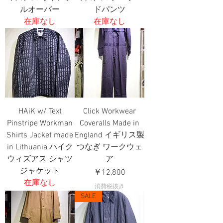
ルオーバー
ドパンツ
在庫なし
在庫なし
HAiK w/ Text
Click Workwear
Pinstripe Workman
Coveralls Made in
Shirts Jacket made
England イギリス製
in Lithuania ハイク
つなぎ ワークウェ
ウィズアス シャツ
ア
ジャケット
価格
￥12,800
在庫なし
消費税抜き
SALE