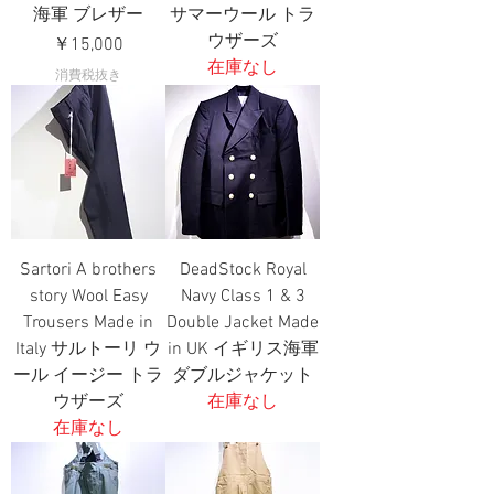
海軍 ブレザー
サマーウール トラ
ウザーズ
価格
￥15,000
在庫なし
消費税抜き
Sartori A brothers
DeadStock Royal
story Wool Easy
Navy Class 1 & 3
Trousers Made in
Double Jacket Made
Italy サルトーリ ウ
in UK イギリス海軍
ール イージー トラ
ダブルジャケット
ウザーズ
在庫なし
在庫なし