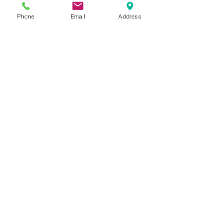
スで履きまわせる気軽さを持ち合
Phone
Email
Address
わせます。
169cm 63kgのスタッフ（普段
30inch~31inchを着用）で48、50
サイズ、どちらもドローコードで
調整出来るためシルエットの太さ
でサイズ選びが出来ました。伸縮
性があるため、幅広いサイズレン
ジでご着用頂けます。
SIZE
表記：48 実寸メンズ：28 ~
INFORMATION
34inch
ウエスト：70 - 88 cm
NEW
ワタリ幅：32 cm 股上：