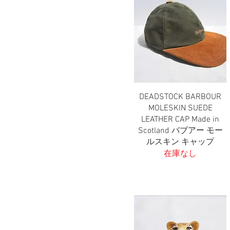
16号
MUSK
L. A. S. JEWELRY
19号
WOOD
22号
A
B
C
D
E
DEADSTOCK BARBOUR
クイックビュー
F
MOLESKIN SUEDE
FREE
LEATHER CAP Made in
G
Scotland バブアー モー
H
ルスキン キャップ
I
在庫なし
M
One Size
OneSize
S
US5
US6