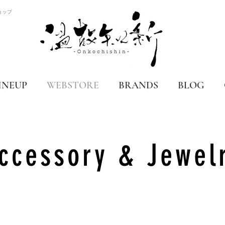
ョップ
INEUP
WEBSTORE
BRANDS
BLOG
ccessory & Jewel