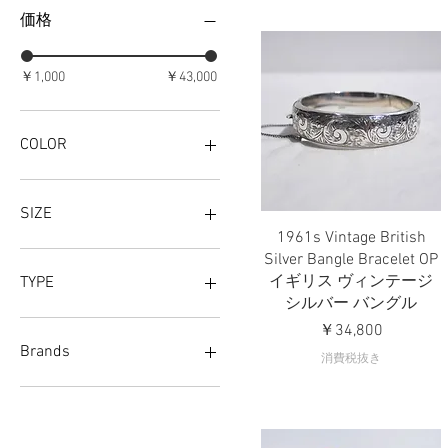
価格
￥1,000
￥43,000
COLOR
SIZE
1961s Vintage British
クイックビュー
4
Silver Bangle Bracelet OP
5
イギリス ヴィンテージ
TYPE
6
シルバー バングル
7
A
価格
￥34,800
7.5
B
Brands
消費税抜き
8
C
8.5
CITRUS
Svenskt Tenn
9
D
MENS
9.5
FLOWER
Military