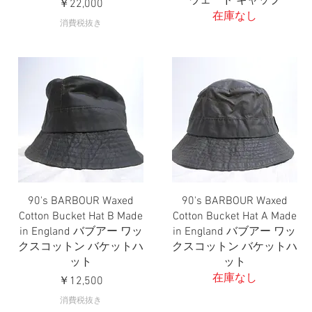
ウェード キャップ
価格
￥22,000
在庫なし
消費税抜き
90's BARBOUR Waxed
90's BARBOUR Waxed
クイックビュー
クイックビュー
Cotton Bucket Hat B Made
Cotton Bucket Hat A Made
in England バブアー ワッ
in England バブアー ワッ
クスコットン バケットハ
クスコットン バケットハ
ット
ット
在庫なし
価格
￥12,500
消費税抜き