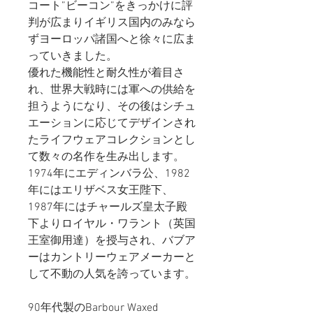
コート”ビーコン”をきっかけに評
判が広まりイギリス国内のみなら
ずヨーロッパ諸国へと徐々に広ま
っていきました。
優れた機能性と耐久性が着目さ
れ、世界大戦時には軍への供給を
担うようになり、その後はシチュ
エーションに応じてデザインされ
たライフウェアコレクションとし
て数々の名作を生み出します。
1974年にエディンバラ公、1982
年にはエリザベス女王陛下、
1987年にはチャールズ皇太子殿
下よりロイヤル・ワラント（英国
王室御用達）を授与され、バブア
ーはカントリーウェアメーカーと
して不動の人気を誇っています。
90年代製のBarbour Waxed