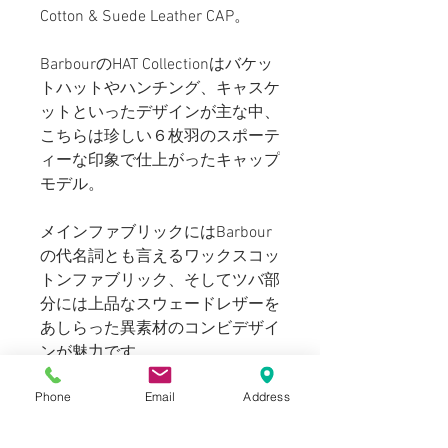
Cotton & Suede Leather CAP。
BarbourのHAT Collectionはバケッ
トハットやハンチング、キャスケ
ットといったデザインが主な中、
こちらは珍しい６枚羽のスポーテ
ィーな印象で仕上がったキャップ
モデル。
メインファブリックにはBarbour
の代名詞とも言えるワックスコッ
トンファブリック、そしてツバ部
分には上品なスウェードレザーを
あしらった異素材のコンビデザイ
ンが魅力です。
Phone
Email
Address
この年代のアイテムならでの
Made In England表記も嬉しいポ