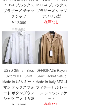
In USA ブルックス
In USA ブルックス
ブラザーズ チェッ
ブラザーズ シャツ
クシャツ
アメリカ製
在庫なし
価格
￥12,000
消費税抜き
USED Gitman Bros
OFFICINA36 Rayon
Oxford B.D. Shirt
Shirt Jacket Setup
Made In USA ギット
Made in Italy BEG オ
マン オックスフォ
フィチーナ36 レー
ード ボタンダウン
ヨン シャツジャケ
シャツ アメリカ製
ット
在庫なし
価格