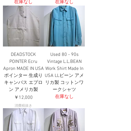
在庫なし
在庫なし
DEADSTOCK
Used 80 - 90s
POINTER Ecru
Vintage L.L.BEAN
Apron MADE IN USA
Work Shirt Made In
ポインター 生成り
USA LLビーン アメ
キャンバス エプロ
リカ製 コットンワ
ン アメリカ製
ークシャツ
在庫なし
価格
￥12,000
消費税抜き