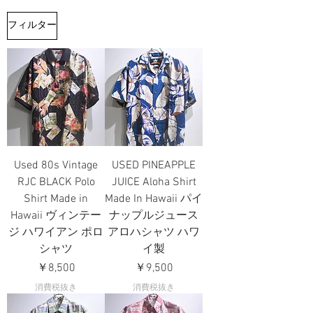
フィルター
Used 80s Vintage
USED PINEAPPLE
RJC BLACK Polo
JUICE Aloha Shirt
Shirt Made in
Made In Hawaii パイ
Hawaii ヴィンテー
ナップルジュース
ジ ハワイアン ポロ
アロハシャツ ハワ
シャツ
イ製
価格
価格
￥8,500
￥9,500
消費税抜き
消費税抜き