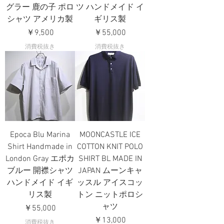
グラー 鹿の子 ポロ
ツ ハンドメイド イ
シャツ アメリカ製
ギリス製
価格
価格
￥9,500
￥55,000
消費税抜き
消費税抜き
Epoca Blu Marina
MOONCASTLE ICE
Shirt Handmade in
COTTON KNIT POLO
London Gray エポカ
SHIRT BL MADE IN
ブルー 開襟シャツ
JAPAN ムーンキャ
ハンドメイド イギ
ッスル アイスコッ
リス製
トン ニットポロシ
ャツ
価格
￥55,000
価格
￥13,000
消費税抜き