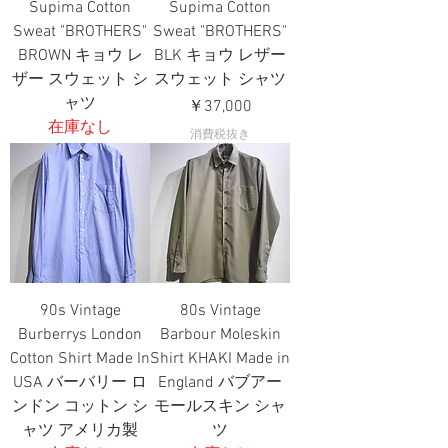
Supima Cotton
Supima Cotton
Sweat "BROTHERS"
Sweat "BROTHERS"
BROWN キョウ レ
BLK キョウ レザー
ザー スウェット シ
スウェット シャツ
ャツ
価格
￥37,000
在庫なし
消費税抜き
90s Vintage
80s Vintage
Burberrys London
Barbour Moleskin
Cotton Shirt Made In
Shirt KHAKI Made in
USA バーバリー ロ
England バブアー
ンドン コットン シ
モールスキン シャ
ャツ アメリカ製
ツ