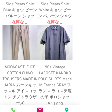
Side Pleats Shirt
Side Pleats Shirt
Blue キョウ ビーン
White キョウ ビー
バルーン シャツ
ン バルーン シャツ
在庫なし
在庫なし
MOONCASTLE ICE
90s Vintage
COTTON CHINO
LACOSTE KANOKO
TROUSERS MADE IN
POLO SHIRTS Made
JAPAN ムーンキャ
In France GRAY フ
ッスル アイスコッ
ランス ラコステ鹿
トン チノトラウザ
の子 ポロシャツ
ーズ
価格
￥11,000
価格
￥18,000
消費税抜き