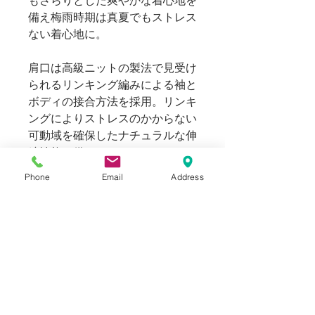
もさらりとした爽やかな着心地を
備え梅雨時期は真夏でもストレス
ない着心地に。
肩口は高級ニットの製法で見受け
られるリンキング編みによる袖と
ボディの接合方法を採用。リンキ
ングによりストレスのかからない
可動域を確保したナチュラルな伸
縮性能を備えます。
Phone
Email
Address
MOON CASTLEのニットコレクシ
ョンを是非お楽しみください。
169cm 63kgのスタッフ（普段メ
ンズのMサイズ着用）で、Lサイ
ズで程よくゆとりのあるサイジン
グです。Lサイズで170~180cm、
XLで175~185cmの方に推奨サイ