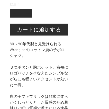
数量
*
カートに追加する
80～90年代製と見受けられる
Wrangler のコットン鹿の子ポロ
シャツ。
３つボタンと胸ポケット、右袖に
ロゴパッチをそなえたシンプルな
がらにも程よいアクセントが効い
た一着。
鹿の子ファブリックは非常に柔ら
かくしっとりとした質感のため肌
触りと軽い質感で着まわせる逸品