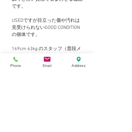
です。
USEDですが目立った傷や汚れは
見受けられないGOOD CONDITION
の個体です。
169cm 63kg のスタッフ（普段メ
ンズのS~Mを着用）でひとまわり
余裕のあるオーバーサイズで着用
Phone
Email
Address
できました。実寸はメンズのLほ
どとなり、170~180cmの方に推
奨サイズです。
SIZE
表記：XL
INFORMATION
肩幅：48cm
身幅：60cm