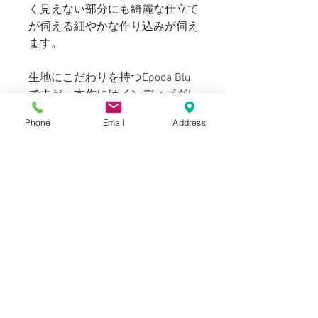
く見えない部分にも綺麗な仕立て
が伺える細やかな作り込みが伺え
ます。
生地にこだわりを持つEpoca Blu
ですが、本作にはインディゴグレ
ーで染め上げたコットンチェック
Phone
Email
Address
ファブリックを採用。さらっとし
た肌触りとコシのある生地感は形
が崩れにくく、ハリ感によるドレ
ッシーなシルエットを保持した綺
麗なラインで着まわせるシャツコ
レクションです。
この生地は、ショートスリーブシ
ャツ２点分の分量しか取れなかっ
たため今回ご用意したM,Lサイズ
のみしか生産が出来ないリミテッ
ドコレクションです。