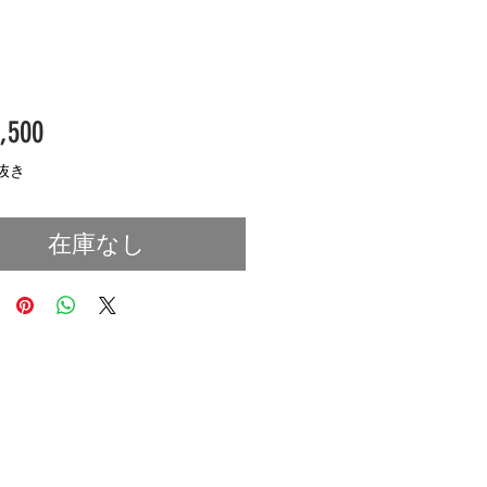
価
,500
格
抜き
在庫なし