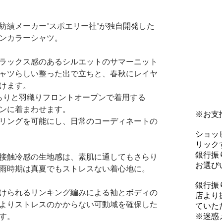
老舗紡績メーカー"スポエリー社"が独自開発した
ンカラーシャツ。
ラックス感のあるシルエットのサマーニット
ャツらしい整った出で立ちと、春秋にレイヤ
けます。
らりと羽織りフロントオープンで着用する
ンに着まわせます。
※お支
リングを可能にし、日常のコーディネートの
ショッ
リックす
銀行振
接触冷感の生地感は、素肌に通してもさらり
お選び
雨時期は真夏でもストレスない着心地に。
銀行振
けられるリンキング編みによる袖とボディの
店より
よりストレスのかからない可動域を確保した
ていた
※迷惑
す。