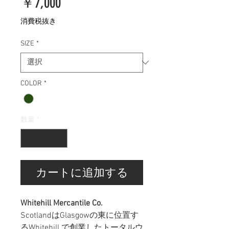
価
￥7,000
格
消費税抜き
SIZE
*
COLOR
*
数量
*
カートに追加する
Whitehill Mercantile Co.
ScotlandはGlasgowの東に位置す
るWhitehill で創業したトータルウ