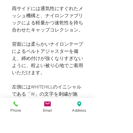
両サイドには通気性にすぐれたメ
ッシュ機構と、ナイロンファブリ
ックによる軽量かつ速乾性を持ち
合わせたキャップコレクション。
背面には柔らかいナイロンテープ
によるベルトアジャスターを備
え、締め付けが強くなりすぎない
ように、程よい被り心地でご着用
いただけます。
左側にはWHITEHILLのイニシャル
である「W」の文字を刺繍が施
し、シンプルなデザインの中にワ
ンアクセントが光る仕上がりに。
Phone
Email
Address
ナイロンのため撥水性があり、タ
ウンユースだけでなくアウトドア