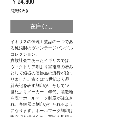
価
￥34,800
格
消費税抜き
在庫なし
イギリスの伝統工芸品の一つであ
る純銀製のヴィンテージバングル
コレクション。
貴族社会であったイギリスでは、
ヴィクトリア期より富裕層の嗜み
として銀器の装飾品の流行が始ま
りました。古くは13世紀より品
質表記を表す刻印が、そして16
世紀よりメーカー、年代、製造地
を表すホールマーク制度が確立さ
れ、各銀器に刻印が打たれるよう
になります。ホールマーク刻印は