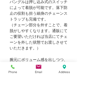
バングルは押し込み式のスイッチ
によって着脱が可能です。落下防
止の役割も担う細身のチェーンス
トラップも完備です。
（チェーン部分を外すことで、着
脱がしやすくなります。通販にて
ご要望いただければ当店にてチェ
ーンを外した状態でお渡しさせて
いただきます。）
腕元にボリューム感を出しつつ、
ラグジュアリーな装いを飾ってい
ただける一振りです。
Phone
Email
Address
ユニセックスとして男女問わずご
着用頂けます。