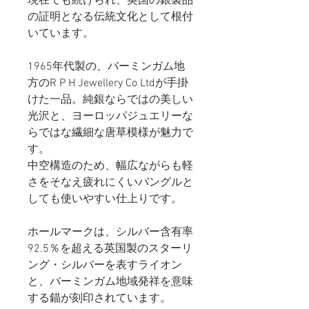
現在でも続けられ、英国の銀製品
の証明となる伝統文化として根付
いています。
1965年代製の、バーミンガム地
方のR P H Jewellery Co Ltdが手掛
けた一品。純銀ならではの美しい
光沢と、ヨーロッパジュエリーな
らではな繊細な唐草模様が魅力で
す。
中空構造のため、幅広ながらも軽
さをそなえ疲れにくいバングルと
しても使いやすい仕上りです。
ホールマークは、シルバー含有率
92.5％を超える英国製のスターリ
ング・シルバーを表すライオン
と、バーミンガム地域発祥を意味
する錨が刻印されています。