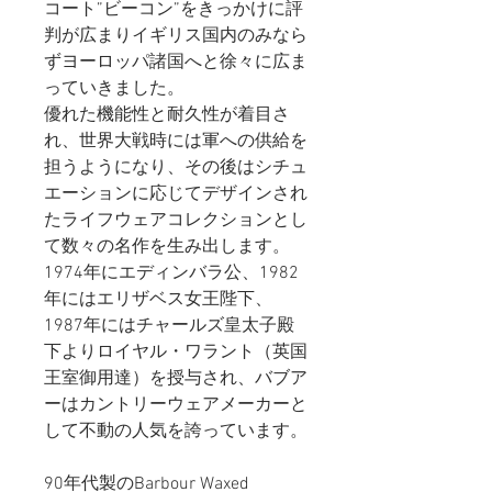
コート”ビーコン”をきっかけに評
判が広まりイギリス国内のみなら
ずヨーロッパ諸国へと徐々に広ま
っていきました。
優れた機能性と耐久性が着目さ
れ、世界大戦時には軍への供給を
担うようになり、その後はシチュ
エーションに応じてデザインされ
たライフウェアコレクションとし
て数々の名作を生み出します。
1974年にエディンバラ公、1982
年にはエリザベス女王陛下、
1987年にはチャールズ皇太子殿
下よりロイヤル・ワラント（英国
王室御用達）を授与され、バブア
ーはカントリーウェアメーカーと
して不動の人気を誇っています。
90年代製のBarbour Waxed