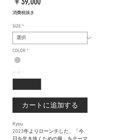
価
￥39,000
格
消費税抜き
SIZE
*
COLOR
*
数量
*
カートに追加する
Kyou
2023年よりローンチした、「今
日を生き抜くための服」をテーマ