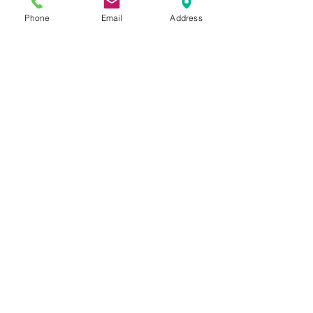
"925"シリーズのアクセントであ
Phone
Email
Address
る中心をセパレートするディテー
ルにより地層の奥行き・断面を表
現しています。
自然的なモチーフを落とし込みつ
つ、シルバー本来の美しさが強調
される磨きの工程を丁寧に加える
ことでモダンなプロダクトに仕上
がっています。
SIZE
表記
INFORMATION
16号、19号、22号
New