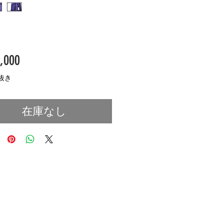
価
,000
格
抜き
在庫なし