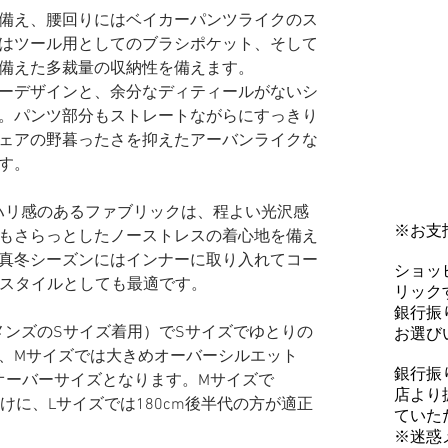
備え、腰回りにはベイカーパンツライクのス
はツール用としてのブラシポケット、そして
備えた多裁量の収納性を備えます。
ーデザインと、余分なディティールがないシ
。パンツ部分もストレートながらにすっきり
ェアの野暮ったさを抑えたアーバンライクな
す。
のハリ感のあるファブリックは、程よい光沢感
※お支
もさらっとしたノーストレスの着心地を備え
真冬シーズンにはインナーに取り入れてコー
ショッ
ドスタイルとしても最適です。
リックす
銀行振
普段メンズのSサイズ着用）でSサイズでゆとりの
お選び
、Mサイズでは大きめオーバーシルエット
銀行振
オーバーサイズとなります。Mサイズで
店より
方向けに、Lサイズでは180cm後半代の方が適正
ていた
※迷惑