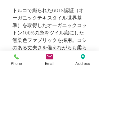
トルコで織られたGOTS認証（オ
ーガニックテキスタイル世界基
準）を取得したオーガニックコッ
トン100%の糸をツイル織にした
無染色ファブリックを採用。コシ
のある丈夫さを備えながらも柔ら
かく肌馴染みのよい心地よい履き
心地です。
Phone
Email
Address
深いネイビーカラーのアジャスタ
ーとトップのボタンはイギリスの
ボタンメーカーCorozo社の4つ穴
ボタンがあしらわれています。
169cm 63kgのスタッフ（普段メ
ンズの30~31inchを着用）で​サイ
ズでジャストサイズ、Mサイズで
アジャスターを留めてハイウエス