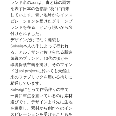
ランド名のaoı は、青と緑の両方
を表す日本の色彩語 ”葵” に由来
しています。青い地球からインス
ピレーションを受けたグリーンブ
ランドを在る、という想いから名
付けられました。
デザインだけでなく縫製も
Solveig本人の手によって行われ
る、アルチザンと称せられる新進
気鋭のブランド。10代の頃から
環境保護主義を掲げ、そのマイン
ドはaoi projectに於いても天然由
来のファブリックを用いる拘りに
精通しています。
Solveigにとって作品作りの中で
一番に重点を置いているのは素材
選びです。デザインより先に生地
を選定し、素材から創作へのイン
スピレーションを受けることもあ