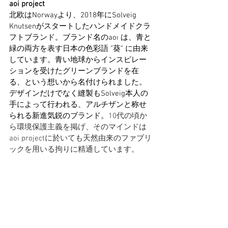
aoi project
北欧はNorwayより、2018年にSolveig 
Knutsenがスタートしたハンドメイドクラ
フトブランド。ブランド名のaoı は、青と
緑の両方を表す日本の色彩語 ”葵” に由来
しています。青い地球からインスピレー
ションを受けたグリーンブランドを在
る、という想いから名付けられました。
デザインだけでなく縫製もSolveig本人の
手によって行われる、アルチザンと称せ
られる新進気鋭のブランド。
10代の頃か
ら環境保護主義を掲げ、そのマインドは
aoi projectに於いても天然由来のファブリ
ックを用いる拘りに精通しています。