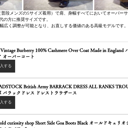
タッフ（普段メンズのSサイズ着用）で肩、身幅すべてにおいてオーバー
後半代の方に推奨サイズです。
幅広く調整が可能となり、お直しする価値のある高級モデルです
 Vintage Burberry 100% Cashmere Over Coat Made in Eng
ア オーバーコート
入する
ADSTOCK British Army BARRACK DRESS ALL RANKS TR
軍 バラックドレス ドレストラウザース
入する
 old curiosity shop Short Side Goa Boots Black オール