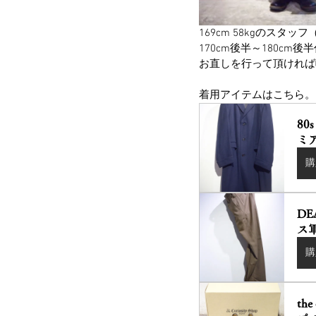
169cm 58kgのス
170cm後半～180cm
お直しを行って頂ければ
着用アイテムはこちら。
80s
ミ
購
DE
ス
購
the