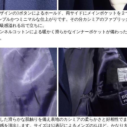
ザインの3ボタンによるホールド、両サイドにメインポケットを２
ンプルかつミニマルな仕上がりです。その分カシミアのファブリッ
級感溢れる出で立ちに。
ンネルコットンによる暖かく滑らかなインナーポケットが備わっ
。 
した滑らかな肌触りを備え表地のカシミアの柔らかさと好相性で
感を演出します。サイズは52表記によるメンズのXLほど。かなり