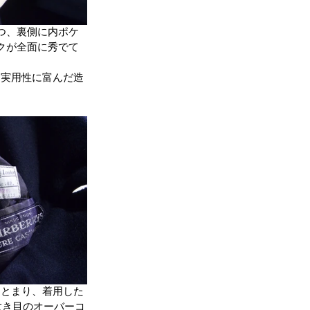
つ、裏側に内ポケ
クが全面に秀でて
た実用性に富んだ造
まとまり、着用した
大き目のオーバーコ