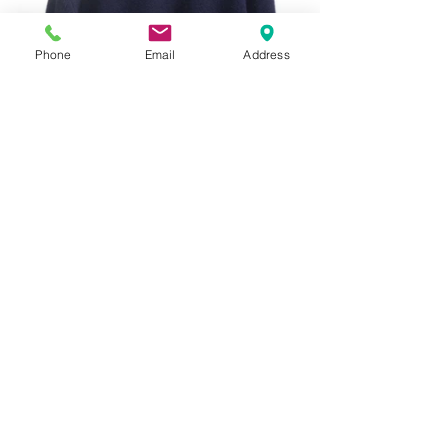
Phone
Email
Address
モックネックとは異なり、首周りにボリ
ューム感を備えたローゲージのタートル
ネックならではの仕上がり。
タートルネックを着た際の首周りのウー
ルの肌触りが気になるというかたも、シ
ルクとカシミアの混紡により滑らかな肌
触りでストレスレスでご着用頂けます。