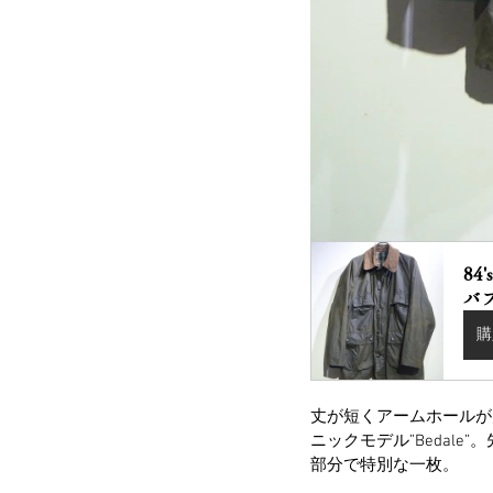
84
バ
購
丈が短くアームホールが
ニックモデル”Bedal
部分で特別な一枚。