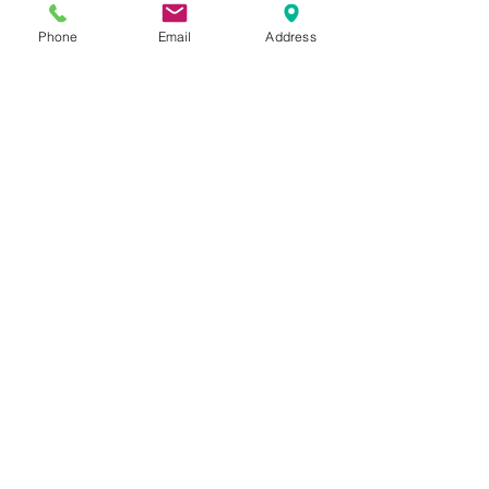
Phone
Email
Address
こちらも次回ご紹介いたします。是非お
楽しみに。
着用アイテムはこちら
80 - 90s Vintage Rohan Moving 
On Smock Jacket Beige Made in 
UK ヴィンテージ スモック ジャケ
ット
購入する