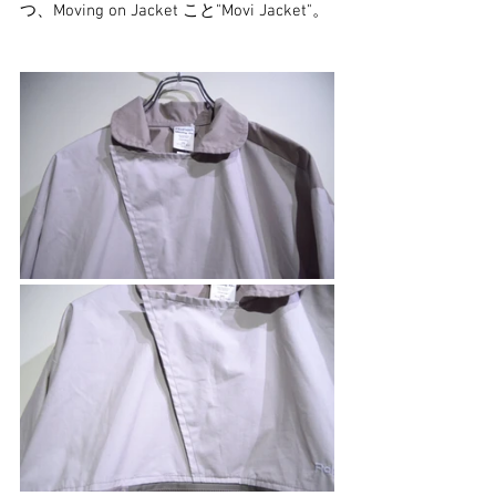
つ、Moving on Jacket こと"Movi Jacket"。