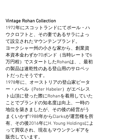
Vintage Rohan Collection
1972年にスコットランドにてポール・ハ
ウクロフトと、その妻であるサラによっ
て設立されたマウンテンブランド。
ヨークシャー州の小さな家から、創業資
本資本金わずか70ポンド（当時レートで6
万円程）でスタートしたRohanは、、最初
の製品は速乾性のある登山用のサロペッ
トだったそうです。
1978年に、オーストリアの登山家ピータ
ー・ハベル（Peter Habeler）がエベレス
ト山頂に登った際にRohanを着用していた
ことでブランドの知名度は向上、一時の
地位を築きましたが、その後の経営がう
まくいかず1988年からClarksが運営権を所
有、その後2016年にH. Young Holdingsによ
って買収され、現在もマウンテンギアを
販売しています。