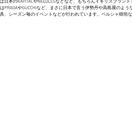
本のKAPITALやNEEDLESなどなど、もちろんイギリスブランドもYW
ンドはPRADAやGUCCHIなど、まさに日本で言う伊勢丹や高島屋のよ
具、シーズン毎のイベントなどが行われています。ペルシャ樹坦