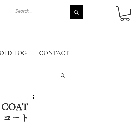
OLD-LOG
CONTACT
N COAT
ン コート