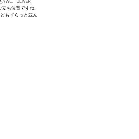
C、OLIVER 
うな立ち位置ですね。
などもずらっと並ん