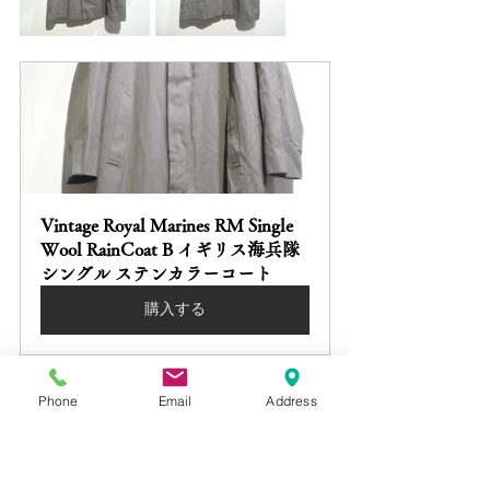
Vintage Royal Marines RM Single 
Wool RainCoat B イギリス海兵隊 
シングル ステンカラーコート
購入する
Phone
Email
Address
こちらは1970年代製造と見受けられる、
イギリス海兵隊 Royal Marines （RM)に支
給されたバルマカーンコート。
色の異なり方も含めて、空軍と海兵隊、