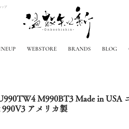
ョップ
INEUP
WEBSTORE
BRANDS
BLOG
e U990TW4 M990BT3 Made in U
& 990V3 アメリカ製