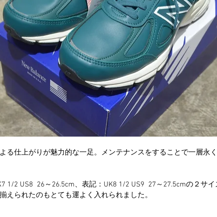
よる仕上がりが魅力的な一足。メンテナンスをすることで一層永
2 US8  26～26.5cm、表記：UK8 1/2 US9  27～27.5cmの
揃えられたのもとても運よく入れられました。