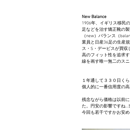
New Balance
1906年、イギリス移
足などを治す矯正靴の製
（new）バランス（ba
業員と日産36足の生産規模で
ス・S・デービスが買収
高のフィット性を追求す
線を画す唯一無二のスニ
１年通して３３０日くら
個人的に一番信用度の高い
残念ながら価格は以前に
た。円安の影響ですね…
今回も若干ですかお安め