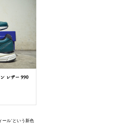
ーン レザー 990 
ティール”という新色