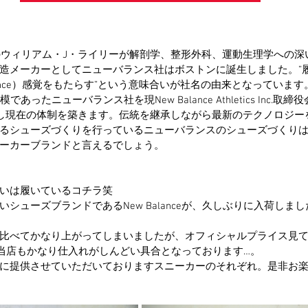
民のウィリアム・J・ライリーが解剖学、整形外科、運動生理学への
造メーカーとしてニューバランス社はボストンに誕生しました。”
lance）感覚をもたらす”という意味合いが社名の由来となっています。
あったニューバランス社を現New Balance Athletics Inc.取
し現在の体制を築きます。伝統を継承しながら最新のテクノロジー
るシューズづくりを行っているニューバランスのシューズづくり
ーカーブランドと言えるでしょう。
いは履いているコチラ笑
シューズブランドであるNew Balanceが、久しぶりに入荷しまし
比べてかなり上がってしまいましたが、オフィシャルプライス見
当店もかなり仕入れがしんどい具合となっております…。
に提供させていただいておりますスニーカーのそれぞれ。是非お