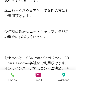
使いやすい逸品です。
ユニセックスウェアとして女性の方にも
ご着用頂けます。
今時期に最適なニットキャップ。是非こ
の機会にお試しください。
お支払いは、VISA, MaterCard, Amex, JCB, 
Diners, Discover各社がご利用頂けます。 
オンラインストアではコンビニ決済、キ
ャッシュレス決済（PayPay、LinePay、メ
ルPAY）、銀行振り込み、PAYPAYよりお
Phone
Email
Address
選びいただけます。
※店舗及び商品のお問い合せは常時ご対
応させて頂きます。下記よりご連絡くだ
さい。  
Mail:onkochishin.jp@gmail.com
Tel：043-355-5006