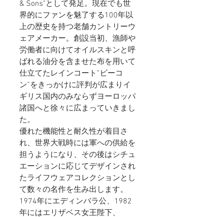
& Sons"として発足。現在でも世
界的にファンを魅了する100年以
上の歴史を持つ老舗カントリーウ
ェアメーカー。創設当初、漁師や
労働者に向けてオイルスキンと呼
ばれる油分を含ませた布を用いて
仕立てたレインコート”ビーコ
ン”をきっかけに評判が広まりイ
ギリス国内のみならずヨーロッパ
諸国へと徐々に広まっていきまし
た。
優れた機能性と耐久性が着目さ
れ、世界大戦時には軍への供給を
担うようになり、その後はシチュ
エーションに応じてデザインされ
たライフウェアコレクションとし
て数々の名作を生み出します。
1974年にエディンバラ公、1982
年にはエリザベス女王陛下、