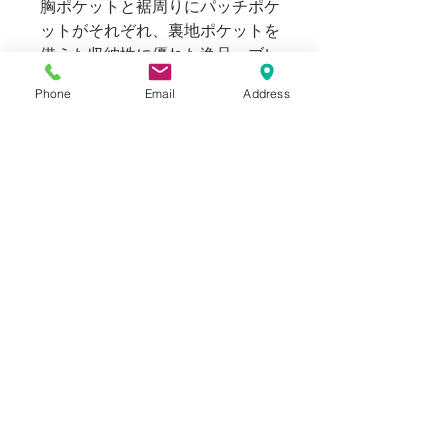
胸ポケットと裾周りにパッチポケ
ットがそれぞれ、裏地ポケットを
備えた収納性に優れた逸品。ブレ
ザージャケットながら、広めにと
Phone
Email
Address
られたラペルとスポーティな意匠
が散りばめられたディティールの
ため、カジュアルに着まわせる使
いやすいジャケットアイテム。
USEDですが、着用感が見受けら
れない非常に綺麗な
MINT CONDITIONの個体です。
169cm 63kg のスタッフ（普段メ
ンズのS~Mを着用）で、インナー
にスウェットや厚地のニットの上
から着用しても肩が落ちるオーバ
ーサイズです。
170cm後半～180cm台の方に適