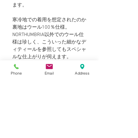
ます。
寒冷地での着用を想定されたのか
裏地はウール100％仕様。
NORTHUMBRIA以外でのウール仕
様は珍しく、こういった細かなデ
ィティールを参照してもスペシャ
ルな仕上がりが伺えます。
首元の縫い付けのチンストラップ
によるスタンドカラースタイルも
Phone
Email
Address
お楽しみ頂けます。
USEDですが裏地のウールファブ
リックに毛玉はなく、表面のレザ
ーもツヤ、風合いが非常に綺麗に
仕上がっているMINT CONDITION
の個体です。着用感がないため、
数回程度の着用個体と見受けられ