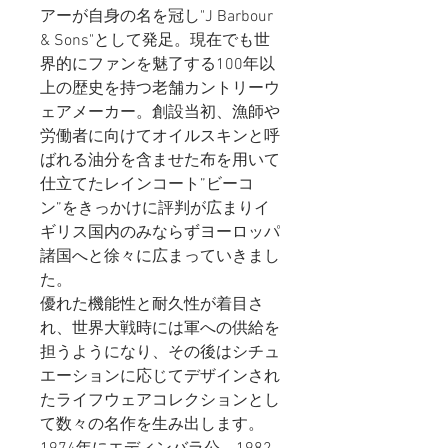
アーが自身の名を冠し"J Barbour
& Sons"として発足。現在でも世
界的にファンを魅了する100年以
上の歴史を持つ老舗カントリーウ
ェアメーカー。創設当初、漁師や
労働者に向けてオイルスキンと呼
ばれる油分を含ませた布を用いて
仕立てたレインコート”ビーコ
ン”をきっかけに評判が広まりイ
ギリス国内のみならずヨーロッパ
諸国へと徐々に広まっていきまし
た。
優れた機能性と耐久性が着目さ
れ、世界大戦時には軍への供給を
担うようになり、その後はシチュ
エーションに応じてデザインされ
たライフウェアコレクションとし
て数々の名作を生み出します。