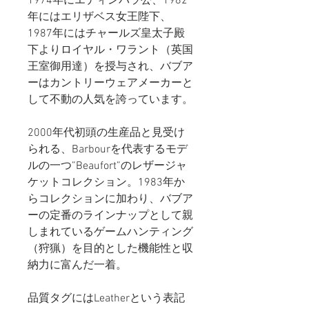
1974年にエディンバラ公、1982
年にはエリザベス女王陛下、
1987年にはチャールズ皇太子殿
下よりロイヤル・ワラント（英国
王室御用達）を授与され、バブア
ーはカントリーウェアメーカーと
して不動の人気を誇っています。
2000年代初頭の生産品と見受け
られる、Barbourを代表するモデ
ルの一つ”Beaufort”のレザージャ
ケットコレクション。1983年か
らコレクションに加わり、バブア
ーの定番のラインナップとして親
しまれているゲームハンティング
（狩猟）を目的とした機能性と収
納力に富んだ一着。
品質タグにはLeatherという表記