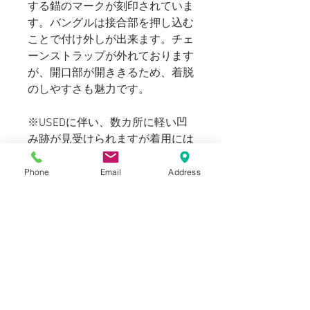
する錨のマークが刻印されていま
す。バングルは接合部を押し込む
ことで付け外しが出来ます。チェ
ーンストラップが外れております
が、開口部が開ききるため、着脱
のしやすさも魅力です。
※USEDに伴い、数カ所に軽い凹
み跡が見受けられますが着用には
問題ございません。ヴィンテージ
ならではの雰囲気としてお楽しみ
Phone
Email
Address
ください。
Blogでも紹介しております。
SIZE
Free For Unisex