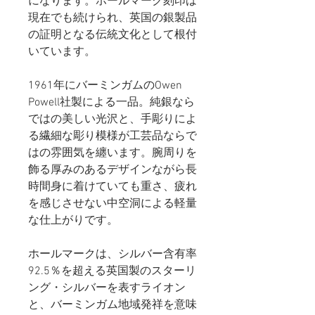
になります。ホールマーク刻印は
現在でも続けられ、英国の銀製品
の証明となる伝統文化として根付
いています。
1961年にバーミンガムのOwen
Powell社製による一品。純銀なら
ではの美しい光沢と、手彫りによ
る繊細な彫り模様が工芸品ならで
はの雰囲気を纏います。腕周りを
飾る厚みのあるデザインながら長
時間身に着けていても重さ、疲れ
を感じさせない中空洞による軽量
な仕上がりです。
ホールマークは、シルバー含有率
92.5％を超える英国製のスターリ
ング・シルバーを表すライオン
と、バーミンガム地域発祥を意味