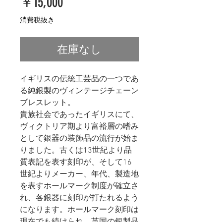
価
￥15,000
格
消費税抜き
在庫なし
イギリスの伝統工芸品の一つであ
る純銀製のヴィンテージチェーン
ブレスレット。
貴族社会であったイギリスにて、
ヴィクトリア期より富裕層の嗜み
として銀器の装飾品の流行が始ま
りました。古くは13世紀より品
質表記を表す刻印が、そして16
世紀よりメーカー、年代、製造地
を表すホールマーク制度が確立さ
れ、各銀器に刻印が打たれるよう
になります。ホールマーク刻印は
現在でも続けられ、英国の銀製品