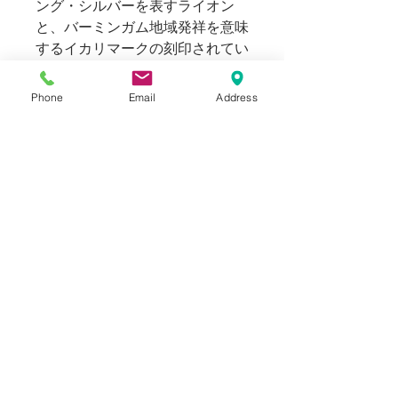
ング・シルバーを表すライオン
と、バーミンガム地域発祥を意味
するイカリマークの刻印されてい
ます。
Phone
Email
Address
Blogでも紹介しております。
SIZE
Free For Unisex
INFORMATION
内周 18cm
USED(Good Condition)
NOTICE
素材：Sterling Silver 純銀
イギリス（バーミンガム）製
Vintage,Used商品に関しまして、
商品状態は当店にて確認しており
ますが、着用に致命的な問題があ
※お支払い方法
る（商品紹介に掲載しきれておら