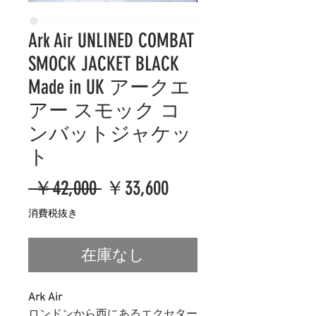
Ark Air UNLINED COMBAT
SMOCK JACKET BLACK
Made in UK アークエ
アー スモック コ
ンバットジャケッ
ト
通
セ
 ￥42,000 
￥33,600
常
ー
消費税抜き
価
ル
在庫なし
格
価
格
Ark Air
ロンドンから西にあるエクセター