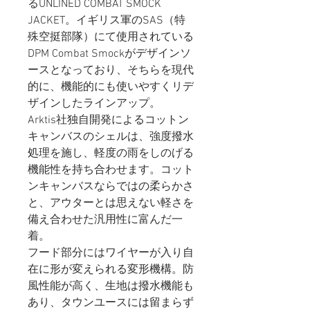
るUNLINED COMBAT SMOCK
JACKET。イギリス軍のSAS（特
殊空挺部隊）にて使用されている
DPM Combat Smockがデザインソ
ースとなっており、そちらを現代
的に、機能的にも使いやすくリデ
ザインしたラインアップ。
Arktis社独自開発によるコットン
キャンバスのシェルは、強度撥水
処理を施し、軽度の雨をしのげる
機能性を持ち合わせます。コット
ンキャンバスならではの柔らかさ
と、アウターとは思えない軽さを
備え合わせた汎用性に富んだ一
着。
フード部分にはワイヤーが入り自
在に形が変えられる変形機構。防
風性能が高く、生地は撥水機能も
あり、タウンユースには留まらず