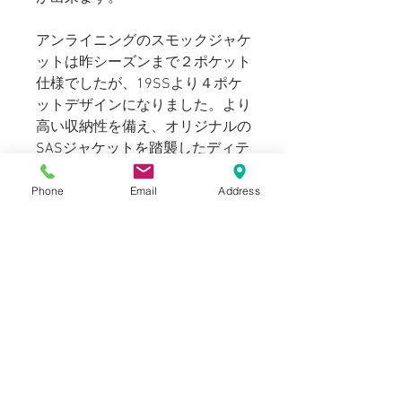
アンライニングのスモックジャケ
ットは昨シーズンまで２ポケット
仕様でしたが、19SSより４ポケ
ットデザインになりました。より
高い収納性を備え、オリジナルの
SASジャケットを踏襲したディテ
ィールにアップデートされており
ます。
Phone
Email
Address
169cm 60kg のスタッフ（普段メ
ンズのSサイズを着用）で、Sが
適正サイズです。インナーにスウ
ェット、フリースを着こんでも着
苦しくもならず、袖丈も程よく着
用出来ます。
ミリタリーウェアをより使いやす