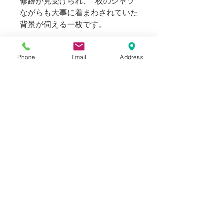
修跡が見受けられ、1枚のシャツ
ながらも大事に着まわされていた
背景が伺える一枚です。
169cm 58kg（通常メンズSサイ
Phone
Email
Address
ズを選択）のスタッフでオーバー
サイジング。メンズのM~Lほどの
サイズ感となり、175cm前後の
方に適正サイズとしておすすめで
す。
Blogでも紹介しております。（ス
タイリングもご覧いただけま
す。）
SIZE
表記：ナシ Mens - M~L
INFORMATION