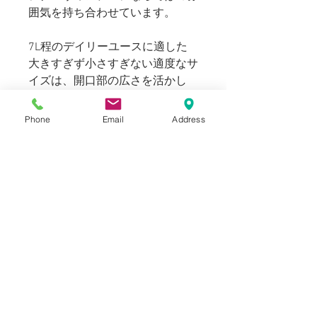
囲気を持ち合わせています。
7L程のデイリーユースに適した
大きすぎず小さすぎない適度なサ
イズは、開口部の広さを活かし
た、タブレットやバッグインバッ
グの収容にも最適です。
Phone
Email
Address
Blogでも紹介しております。
SIZE
表記：なし
INFORMATION
縦幅：23cm
USED(Good Condition)
横幅：28cm
NOTICE
マチ：11cm
素材：キャンバス
Vintage,Used商品に関しまして、