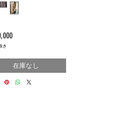
価
,000
格
抜き
在庫なし