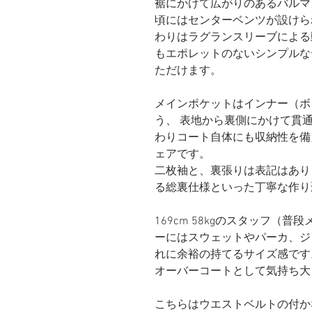
裾にかけて広がりのあるバルマ
頃にはセンターベンツが設けら
わりはラグランスリーブによる
もエポレットのないシンプルな
ただけます。
メインポケットはインナー（ボ
う、 表地から裏側にかけて貫
わりコート自体にも収納性を備
ェアです。
二枚袖と、裏張りは表記はあり
る総裏仕様といった丁寧な作り
169cm 58kgのスタッフ（普
ーにはスウェットやパーカ、ジ
れに余裕の持てるサイズ感です
オーバーコートとして気持ち大
こちらはウエストベルトの付か