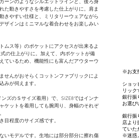
カーンのようなシルエットラインと、後ろ身
れた動きやすさを考慮した仕上がりに。肩ま
動きやすい仕様と、ミリタリーウェアながら
デザインはミニマルな着合わせをお楽しみい
トムス等）のポケットにアクセスが出来るよ
通式の仕上がりに。加えて、内ポケットが備
えているため、機能性にも富んだアウターウ
※お支
ませんがおそらくコットンファブリックによ
込みが伺えます。
ショッ
リックす
銀行振
段メンズのＳサイズ着用）で、SIZE8ではインナ
お選び
ャケットを着用しても腕周り、身幅のそれぞ
。
銀行振
き目程度のサイズ感です。
店より
ていた
※迷惑
ないモデルです。生地には部分部分に擦れ傷