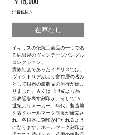
価
￥15,000
格
消費税抜き
在庫なし
イギリスの伝統工芸品の一つであ
る純銀製のヴィンテージバングル
コレクション。
貴族社会であったイギリスでは、
ヴィクトリア期より富裕層の嗜み
として銀器の装飾品の流行が始ま
りました。古くは13世紀より品
質表記を表す刻印が、そして16
世紀よりメーカー、年代、製造地
を表すホールマーク制度が確立さ
れ、各銀器に刻印が打たれるよう
になります。ホールマーク刻印は
現在でも続けられ、英国の銀製品