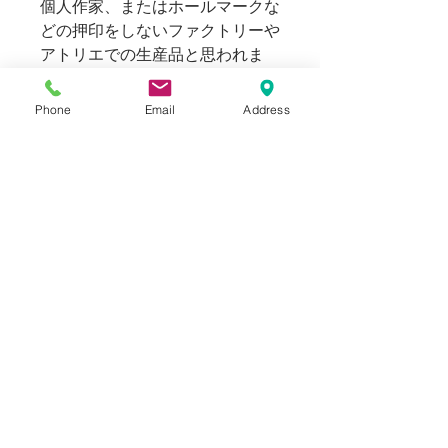
個人作家、またはホールマークな
どの押印をしないファクトリーや
アトリエでの生産品と思われま
す。
Phone
Email
Address
Blogでも紹介しております。
SIZE
Free For Unisex
INFORMATION
全長 23cm
チェーン幅 0.6cm
USED(Good Condition)
NOTICE
素材：Sterling Silver 純銀
イギリス（バーミンガム）製
Vintage,Used商品に関しまして、
商品状態は当店にて確認しており
ますが、着用に致命的な問題があ
※お支払い方法
る（商品紹介に掲載しきれておら