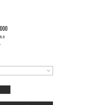
価
000
格
抜き
*