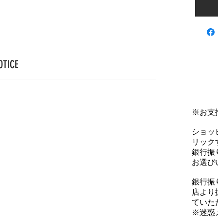
OTICE
※お支
ショッ
リックす
銀行振
お選び
銀行振
店より
ていた
※迷惑