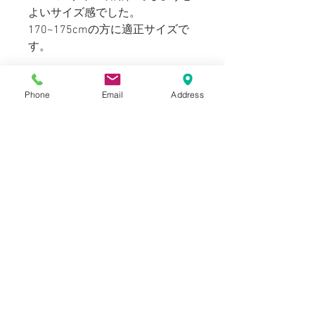
よいサイズ感でした。
170~175cmの方に適正サイズで
す。
Blogでも紹介しております。（ス
Phone
Email
Address
タイリングもご覧いただけま
す。）
SIZE
表記：S
INFORMATION
肩幅：44 cm
身幅：54 cm
USED
着丈：66 cm
NOTICE
生地：コットン100%
袖丈：25.5 cm
イギリス製
Vintage,Used商品に関しまして、
商品状態は当店にて確認しており
ますが、着用に致命的な問題があ