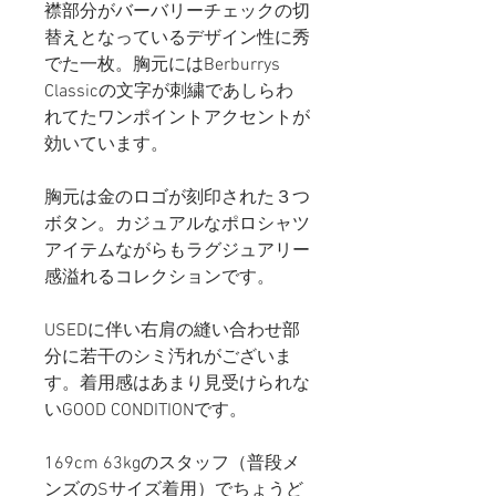
襟部分がバーバリーチェックの切
替えとなっているデザイン性に秀
でた一枚。胸元にはBerburrys
Classicの文字が刺繍であしらわ
れてたワンポイントアクセントが
効いています。
胸元は金のロゴが刻印された３つ
ボタン。カジュアルなポロシャツ
アイテムながらもラグジュアリー
感溢れるコレクションです。
USEDに伴い右肩の縫い合わせ部
分に若干のシミ汚れがございま
す。着用感はあまり見受けられな
いGOOD CONDITIONです。
169cm 63kgのスタッフ（普段メ
ンズのSサイズ着用）でちょうど