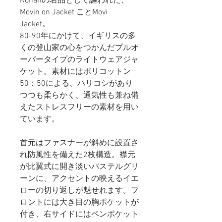
Rohanの名品として謳われた、
Movin on Jacket ことMovi
Jacket。
80-90年にかけて、イギリスの多
くの登山家の心をつかんだプルオ
ーバータイプのライトウェアジャ
ケット。素材にはポリコットン
50：50による、ハリコシがあり
つつも柔らかく、通気性も兼ね備
えたストレスフリーの素材を用い
ています。
首元はファスナーが斜めに設置さ
れ防風性を備えた2枚構造。襟元
が比翼式に開き淡いパステルグリ
ーンに、アクセントの映えるイエ
ローの切り返しが魅せれます。フ
ロントには大き目の胸ポケットが
付き、右サイドにはペンポケット