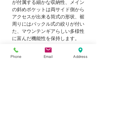
が付属する細かな収納性、メイン
の斜めポケットは両サイド側から
アクセスが出来る筒式の形状、裾
周りにはバックル式の絞りが付い
た、マウンテンギアらしい多様性
に富んだ機能性を保持します。
ファスナーはriri zipによる滑りの
Phone
Email
Address
よいファスナー機構、肌触りの良
いメタリックな質感のYKK製スナ
ップボタンと、細部に渡る確かな
作り込みが見れる実用性、ファッ
ション性を兼ね備えたライトウェ
イトジャケットです。
Blogでも紹介しております。(ス
タイリングもご覧いただけま
す。)