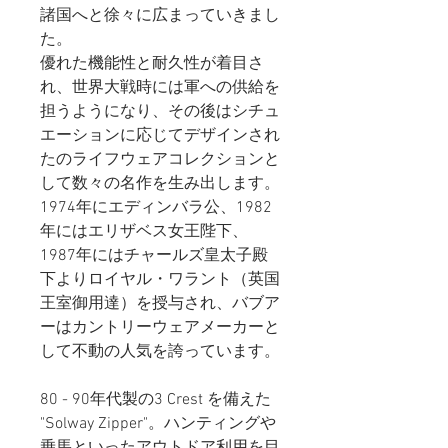
諸国へと徐々に広まっていきまし
た。
優れた機能性と耐久性が着目さ
れ、世界大戦時には軍への供給を
担うようになり、その後はシチュ
エーションに応じてデザインされ
たのライフウェアコレクションと
して数々の名作を生み出します。
1974年にエディンバラ公、1982
年にはエリザベス女王陛下、
1987年にはチャールズ皇太子殿
下よりロイヤル・ワラント（英国
王室御用達）を授与され、バブア
ーはカントリーウェアメーカーと
して不動の人気を誇っています。
80 - 90年代製の3 Crest を備えた
"Solway Zipper"。ハンティングや
乗馬といったアウトドア利用を目