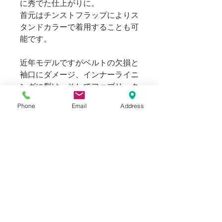
に秀でた仕上がりに。
首元はチンストフラップによりス
タンドカラーで着用することも可
能です。
近年モデルですがベルトの欠損と
袖口にダメージ、インナーライニ
ングに裂け、そしてファブリック
のオイルが抜けております。
Phone
Email
Address
Barbour特有のオイルの匂いもあ
りますが、着用に支障のない
USEDコンディション。
上記のダメージ含めまして、こち
らもコンディションを加味しての
お買い得プライスにてご提供して
おります。
169cm 63kg のスタッフが着用し