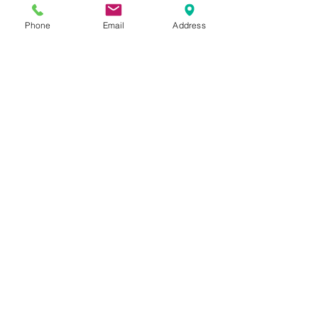
169cm 63kgのスタッフ（普段メ
Phone
Email
Address
ンズのSサイズ着用）で、厚手の
インナーの上から着用してゆとり
のあるサイズ感。170～180cmの
方にご着用頂けます。
Blogでも紹介しております。（ス
タイリングもご覧いただけます）
SIZE
表記：ナシ 実寸サイズ メンズ
INFORMATION
M～L
肩幅：ラグラン
USED
身幅：58 cm
NOTICE
生地：コットンギャバジン 100%
着丈：117 cm
イギリス製
袖丈（ラグランの為脇下より計
Vintage,Used商品に関しまして、