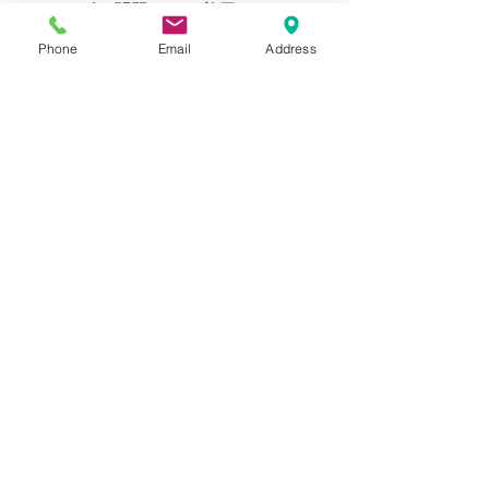
られず、問題なくご着用いただけ
ます。
Phone
Email
Address
169cm 60kg のスタッフ（普段メ
ンズのSサイズを着用）でかなり
余裕のあるシルエットです。イン
ナーにシャツや厚手のスウェット
を入れてもゆとりがありオーバー
サイズで着用出来ます。
女性の方にもたっぷりとしたスタ
イリングのアウターとしてお選び
いただけるサイズ感です。ご参考
ください。
Blogでも紹介しております。（ス
タイリングもご覧いただけま
す。）