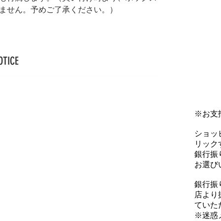
ません。予めご了承ください。）
OTICE
※お支
ショッ
リックす
銀行振
お選び
銀行振
店より
ていた
※迷惑