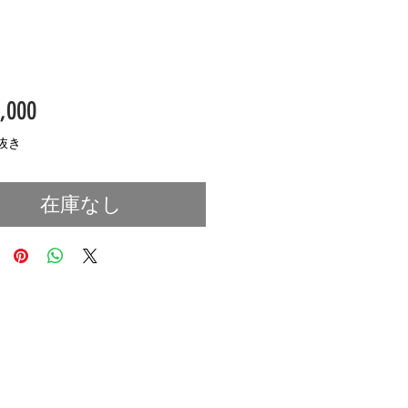
価
,000
格
抜き
在庫なし