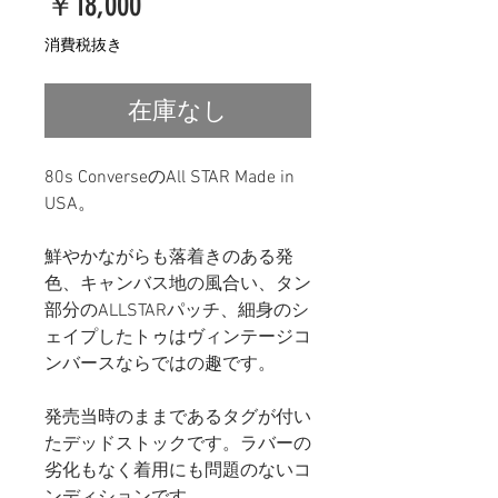
価
￥18,000
格
消費税抜き
在庫なし
80s ConverseのAll STAR Made in
USA。
鮮やかながらも落着きのある発
色、キャンバス地の風合い、タン
部分のALLSTARパッチ、細身のシ
ェイプしたトゥはヴィンテージコ
ンバースならではの趣です。
発売当時のままであるタグが付い
たデッドストックです。ラバーの
劣化もなく着用にも問題のないコ
ンディションです。