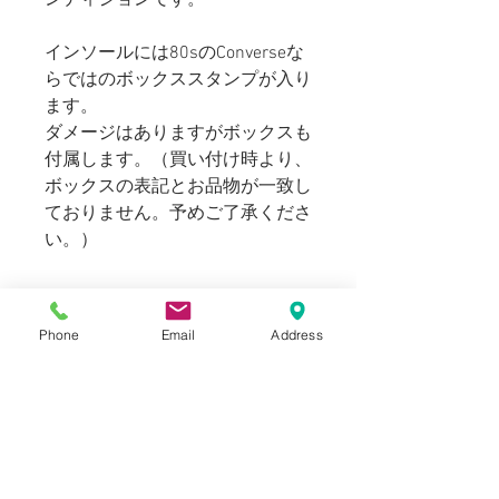
インソールには80sのConverseな
らではのボックススタンプが入り
ます。
ダメージはありますがボックスも
付属します。（買い付け時より、
ボックスの表記とお品物が一致し
ておりません。予めご了承くださ
い。）
SIZE
Phone
Email
Address
US：11 29cm
INFORMATION
DEAD STOCK（未使用）
NOTICE
キャンバス
ラバーソール