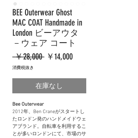
BEE Outerwear Ghost
MAC COAT Handmade in
London ビーアウタ
－ウェア コート
通
セ
 ￥28,000 
￥14,000
常
ー
消費税抜き
価
ル
在庫なし
格
価
格
Bee Outerwear
2012年、Ben Craneがスタートし
たロンドン発のハンドメイドウェ
アブランド。自転車を利用するこ
とが多いロンドンにて、市場のサ