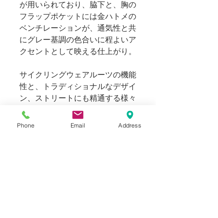
が用いられており、脇下と、胸の
フラップポケットには金ハトメの
ベンチレーションが、通気性と共
にグレー基調の色合いに程よいア
クセントとして映える仕上がり。
サイクリングウェアルーツの機能
性と、トラディショナルなデザイ
ン、ストリートにも精通する様々
なアプローチの出来るBEE
outerwearの魅力をお楽しみくだ
Phone
Email
Address
さい。
※PVC​ファブリックに破けによ
るダメージがあり、
Mサイズのフ
ード付け根部分に裂けがございま
す。
※BEE Outerwearは細身の仕上が