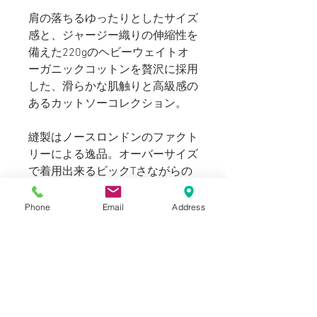
肩の落ちるゆったりとしたサイズ
感と、ジャージー織りの伸縮性を
備えた220gのヘビーウェイトオ
ーガニックコットンを贅沢に採用
した、滑らかな肌触りと高級感の
あるカットソーコレクション。
縫製はノースロンドンのファクト
リーによる逸品。
オーバーサイズ
で着用出来るビックTさながらの
パターニングは、リラックスした
スタイリングだけでなく、ストリ
Phone
Email
Address
ートライクなアプローチも兼ねた
合わせやすい一枚です。
169cm 58kgのスタッフ（普段メ
ンズのＳサイズ着用）でSサイズ
で程よいゆるさのあるゆったり目