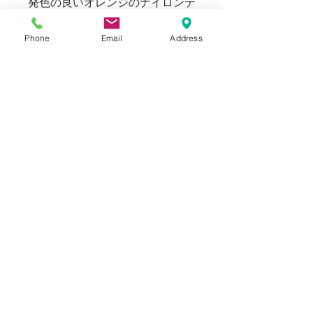
発色の良いオレンジのナイロンテ
ープストラップは、軽量化も担っ
たコントラストのある表情の仕上
Phone
Email
Address
がりです。
ちょっとした買い物や、ビジネス
シーンにもご活躍していただける
フレキシブルなバッグコレクショ
ン。BEE OUTERWEARならではの
世界観をお楽しみください。
Blogでも紹介しております。（ス
タイリングもご覧いただけます）
SIZE
Size: 45cm X 36cm
INFORMATION