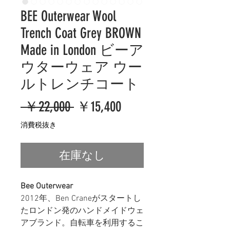
BEE Outerwear Wool
Trench Coat Grey BROWN
Made in London ビーア
ウターウェア ウー
ルトレンチコート
通
セ
 ￥22,000 
￥15,400
常
ー
消費税抜き
価
ル
在庫なし
格
価
格
Bee Outerwear
2012年、Ben Craneがスタートし
たロンドン発のハンドメイドウェ
アブランド。自転車を利用するこ