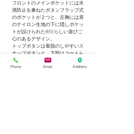
フロントのメインポケットには水
滴防止を兼ねたボタンフラップ式
のポケットが２つと、左胸には肩
のナイロン生地の下に隠しポケッ
トが設けられたBEEらしい遊びご
心のあるデザイン。
トップボタンは着脱のしやすいス
ナップボタンと、下部はコートら
しいボタン式のホールド式とな
Phone
Email
Address
り、ブルゾンのような手軽さと上
品なコートウェアとして両方のア
プローチが成されています。
身幅にゆとりがありつつもアーム
ホールが細く、スマートな印象で
着合わすことが出来るアウターウ
ェア。サイクリングウェアルーツ
の機能性と、トラディショナルな
デザイン、ストリートにも精通す