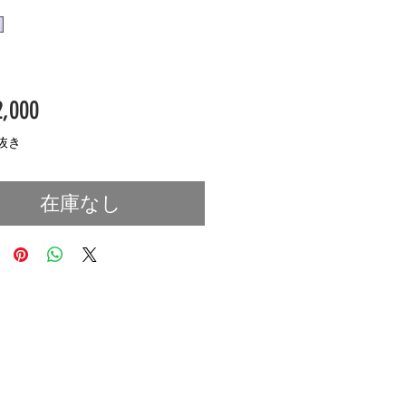
価
,000
格
抜き
在庫なし