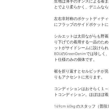
生地は薄手のオンスによる着ま
とでより柔らかく、デニムなら
左右非対称のポケットディティ
にフラップのサイドポケットに
シルエットは太目ながらも野暮
り下げての着用する一品のため
ットがサイドシームに設けられ
BDUのGreenDenimでは
ト仕様のみの個体です。
裾を折り返すとセルビッチが見
りもアクセントに光ります。
コンディションはおそらく１～
トコンディション。ほぼほぼ着
169cm 60kg のスタッフ（