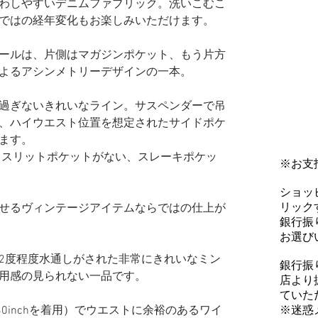
わしやすいデニムファブリック。洗いこむこ
ではの経年変化もお楽しみいただけます。
ールは、片側はマガジンポケット、もう片方
よるアシンメトリーデザインの一本。
過ぎないきれいなライン。サスペンダーで吊
、ハイウエスト位置を想定されたサイドポケ
ます。
珍しく、スリットポケットがない、スレーキポケッ
※お支
ショッ
リックす
せるヴィンテージアイテムならではの仕上が
銀行振
お選び
2度程度水通しがされた非常にきれいなミン
銀行振
用感の見られない一品です。
店より
ていた
※迷惑
普段30inchを着用）でウエストに余裕のあるワイ