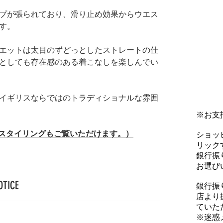
プが張られており、滑り止め効果からウエス
す。
エットは太目のずどっとしたストレートの仕
としても存在感のある着こなしを楽しんでい
イギリスならではのトラディショナルな雰囲
※お支
（スタイリングもご覧いただけます。）
ショッ
リックす
銀行振
お選び
OTICE
銀行振
店より
ていた
※迷惑