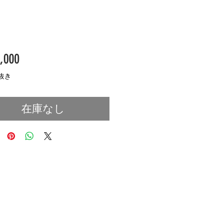
価
,000
格
抜き
在庫なし